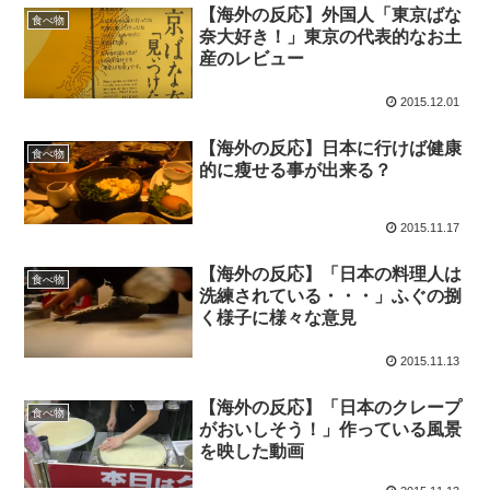
【海外の反応】外国人「東京ばな
食べ物
奈大好き！」東京の代表的なお土
産のレビュー
2015.12.01
【海外の反応】日本に行けば健康
食べ物
的に瘦せる事が出来る？
2015.11.17
【海外の反応】「日本の料理人は
食べ物
洗練されている・・・」ふぐの捌
く様子に様々な意見
2015.11.13
【海外の反応】「日本のクレープ
食べ物
がおいしそう！」作っている風景
を映した動画