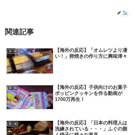
To
関連記事
【海外の反応】「オムレツより凄
食べ物
い！」卵焼きの作り方に興味津々
【海外の反応】子供向けのお菓子
食べ物
ポッピンクッキンを作る動画が
1700万再生！
【海外の反応】「日本の料理人は
食べ物
洗練されている・・・」ふぐの捌
く様子に様々な意見