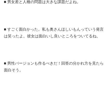
■ 男女差と人種の問題は大きな課題だよね。
■ すごく面白かった。私も奥さんほしいもんっていう発言
は笑ったよ。彼女は面白いし良いところをついてるね。
■ 男性バージョンも作るべきだ！回答の分かれ方を見たら
面白そう。