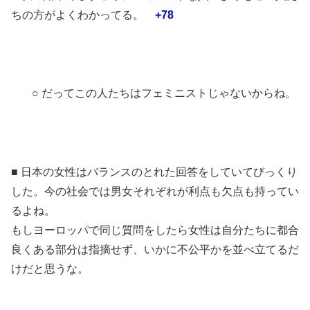
ちの方がよくわかってる。
+78
○ だってこの人たちはフェミニストじゃないからね。
■ 日本の女性はバランスのとれた回答をしていてびっくり
した。今の社会では男女それぞれが利点も欠点も持ってい
るよね。
もしヨーロッパで同じ質問をしたら女性は自分たちに都合
良くある部分は指摘せず、いかに不公平かを並べ立てるだ
けだと思うな。