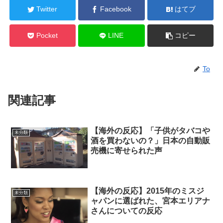
Twitter
Facebook
はてブ
Pocket
LINE
コピー
To
関連記事
【海外の反応】「子供がタバコや
未分類
酒を買わないの？」日本の自動販
売機に寄せられた声
【海外の反応】2015年のミスジ
未分類
ャパンに選ばれた、宮本エリアナ
さんについての反応