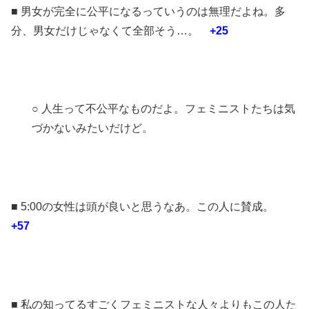
■ 男女が完全に公平になるっていうのは無理だよね。多
分、男女だけじゃなくて全部そう…。
+25
○ 人生って不公平なものだよ。フェミニストたちは気
づかないみたいだけど。
■ 5:00の女性は頭が良いと思うなあ。この人に賛成。
+57
■ 私の知ってるすごくフェミニストな人々よりもこの人た