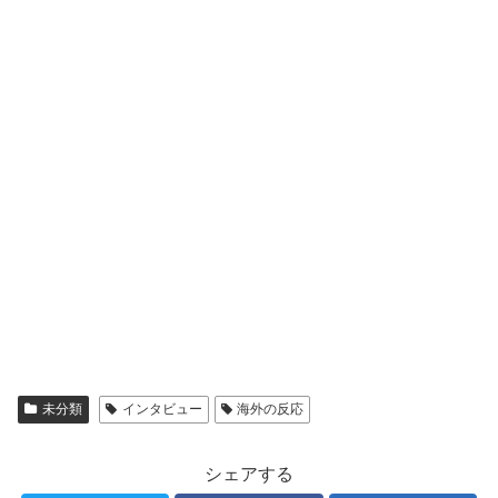
未分類
インタビュー
海外の反応
シェアする